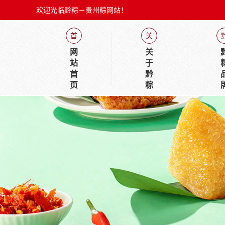
欢迎光临黔粽－贵州粽网站！
首
关
网
关
站
于
首
黔
页
粽