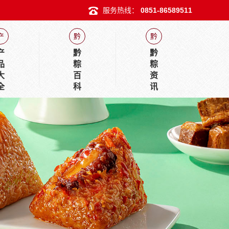
服务热线：
0851-86589511
产
黔
黔
产
黔
黔
品
粽
粽
大
百
资
全
科
讯