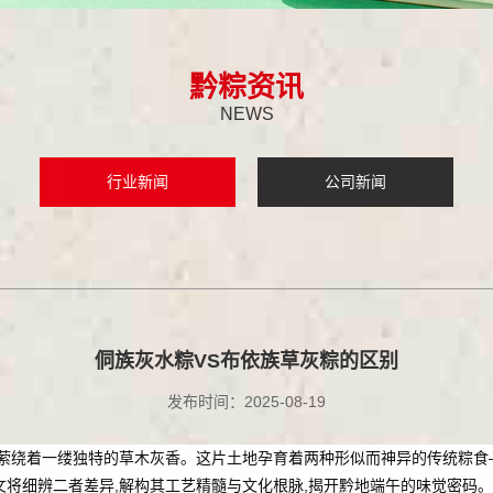
黔粽资讯
NEWS
行业新闻
公司新闻
侗族灰水粽VS布依族草灰粽的区别
发布时间：2025-08-19
更萦绕着一缕独特的草木灰香。这片土地孕育着两种形似而神异的传统粽食
文将细辨二者差异,解构其工艺精髓与文化根脉,揭开黔地端午的味觉密码。