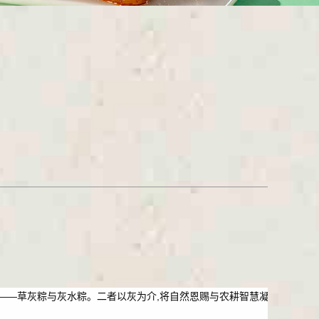
——草灰粽与灰水粽。二者以灰为介,将自然恩赐与农耕智慧凝练