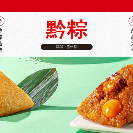
黔
黔
粽
品
黔粽－贵州粽
牌