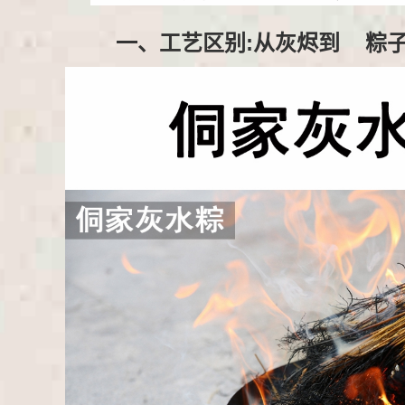
一、工艺区别:从灰烬到
粽